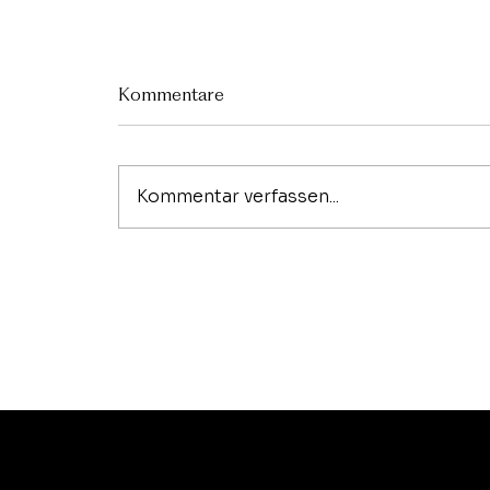
Kommentare
Kommentar verfassen...
Sanfter Innenausbau einer
gynäkologischen Praxis in
Frauenfeld