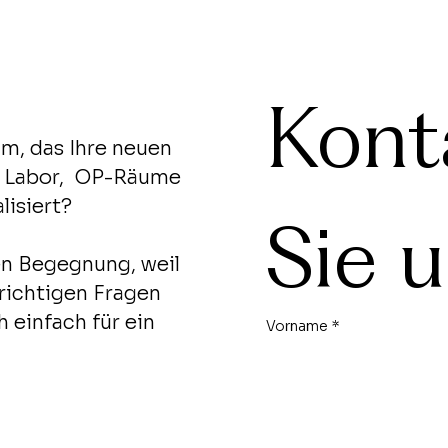
Konta
m, das Ihre neuen
e, Labor, OP-Räume
lisiert?
Sie 
en Begegnung, weil
 richtigen Fragen
 einfach für ein
Vorname
*
Email
*
denn wir sind
chten Sie gerne